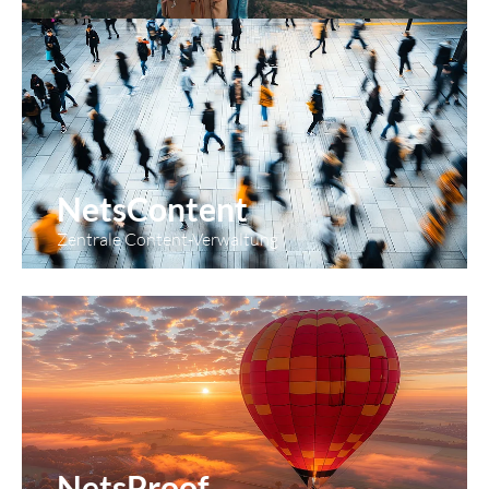
gegebenenfalls diese Website nicht vollumfänglich
nutzen können.
Matomo
NetsContent
Zentrale Content-Verwaltung
NetsProof