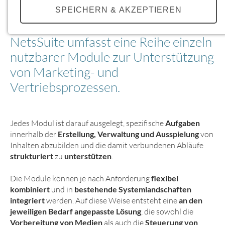
SPEICHERN & AKZEPTIEREN
NetsSuite umfasst eine Reihe einzeln
Details anzeigen
nutzbarer Module zur Unterstützung
Impressum
|
Datenschutz
von Marketing- und
NOTWENDIGE COOKIES
Vertriebsprozessen.
Notwendige Cookies müssen gesetzt werden,
damit die Website ordnungsgemäß funktioniert.
Diese Cookies gewährleisten anonym
grundlegende Funktionalitäten und
Jedes Modul ist darauf ausgelegt, spezifische
Aufgaben
Sicherheitsmerkmale der Website.
innerhalb der
Erstellung, Verwaltung und Ausspielung
von
Inhalten abzubilden und die damit verbundenen Abläufe
strukturiert
zu
unterstützen
.
Einverständnis-Cookie
Die Module können je nach Anforderung
flexibel
Name:
cookie_consent
kombiniert
und in
bestehende Systemlandschaften
integriert
werden. Auf diese Weise entsteht eine
an den
Zweck:
jeweiligen Bedarf angepasste Lösung
, die sowohl die
Dieser Cookie speichert die ausgewählten
Vorbereitung von Medien
als auch die
Steuerung von