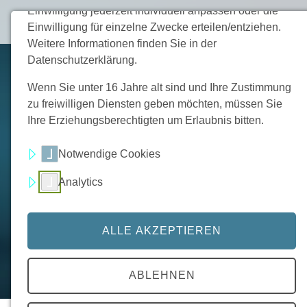
Einwilligung jederzeit individuell anpassen oder die
Einwilligung für einzelne Zwecke erteilen/entziehen.
Weitere Informationen finden Sie in der
Datenschutzerklärung.
Wenn Sie unter 16 Jahre alt sind und Ihre Zustimmung
zu freiwilligen Diensten geben möchten, müssen Sie
Ihre Erziehungsberechtigten um Erlaubnis bitten.
Marketing Tools
Notwendige Cookies
Analytics
Modulare Lösungen zur
strukturierten Steuerung von
Inhalten und Prozessen im Marketing
ALLE AKZEPTIEREN
ABLEHNEN