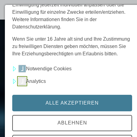
Einwilligung jederzeit individuell anpassen oder die
Einwilligung für einzelne Zwecke erteilen/entziehen.
Weitere Informationen finden Sie in der
Datenschutzerklärung.
Wenn Sie unter 16 Jahre alt sind und Ihre Zustimmung
zu freiwilligen Diensten geben möchten, müssen Sie
Ihre Erziehungsberechtigten um Erlaubnis bitten.
Media Services
Notwendige Cookies
Analytics
Strukturierte Umsetzung von
visueller Kommunikation, Inhalten
und digitalen Anwendungen im
ALLE AKZEPTIEREN
Marketingkontext
ABLEHNEN