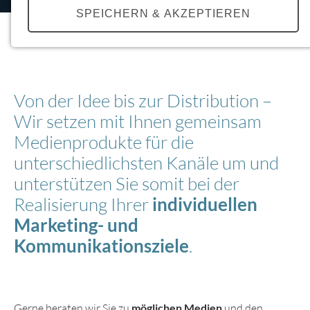
SPEICHERN & AKZEPTIEREN
Details anzeigen
Impressum
|
Datenschutz
Von der Idee bis zur Distribution –
NOTWENDIGE COOKIES
Wir setzen mit Ihnen gemeinsam
Notwendige Cookies müssen gesetzt werden,
damit die Website ordnungsgemäß funktioniert.
Medienprodukte für die
Diese Cookies gewährleisten anonym
unterschiedlichsten Kanäle um und
grundlegende Funktionalitäten und
unterstützen Sie somit bei der
Sicherheitsmerkmale der Website.
Realisierung Ihrer
individuellen
Einverständnis-Cookie
Marketing- und
Kommunikationsziele
.
Name:
cookie_consent
Zweck:
Dieser Cookie speichert die ausgewählten
Gerne beraten wir Sie zu
möglichen Medien
und den